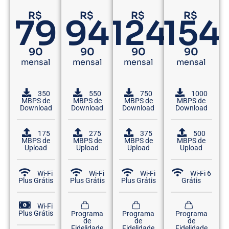
R$
R$
R$
R$
79
94
124
154
90
90
90
90
mensal
mensal
mensal
mensal
350
550
750
1000
MBPS de
MBPS de
MBPS de
MBPS de
Download
Download
Download
Download
175
275
375
500
MBPS de
MBPS de
MBPS de
MBPS de
Upload
Upload
Upload
Upload
Wi-Fi
Wi-Fi
Wi-Fi
Wi-Fi 6
Plus Grátis
Plus Grátis
Plus Grátis
Grátis
Wi-Fi
Plus Grátis
Programa
Programa
Programa
de
de
de
Fidelidade
Fidelidade
Fidelidade