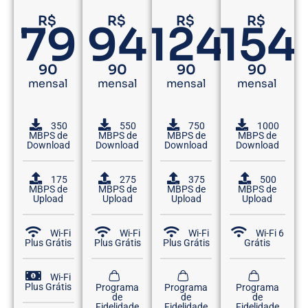
R$
R$
R$
R$
79
94
124
154
90
90
90
90
mensal
mensal
mensal
mensal
350
550
750
1000
MBPS de
MBPS de
MBPS de
MBPS de
Download
Download
Download
Download
175
275
375
500
MBPS de
MBPS de
MBPS de
MBPS de
Upload
Upload
Upload
Upload
Wi-Fi
Wi-Fi
Wi-Fi
Wi-Fi 6
Plus Grátis
Plus Grátis
Plus Grátis
Grátis
Wi-Fi
Plus Grátis
Programa
Programa
Programa
de
de
de
Fidelidade
Fidelidade
Fidelidade