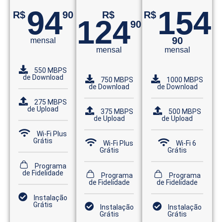
94
154
R$
90
R$
R$
124
90
90
mensal
mensal
mensal
550 MBPS
de Download
750 MBPS
1000 MBPS
de Download
de Download
275 MBPS
de Upload
375 MBPS
500 MBPS
de Upload
de Upload
Wi-Fi Plus
Grátis
Wi-Fi Plus
Wi-Fi 6
Grátis
Grátis
Programa
de Fidelidade
Programa
Programa
de Fidelidade
de Fidelidade
Instalação
Grátis
Instalação
Instalação
Grátis
Grátis